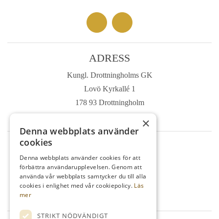
ADRESS
Kungl. Drottningholms GK
Lovö Kyrkallé 1
178 93 Drottningholm
Sverige
×
Denna webbplats använder
cookies
TELEFON
Denna webbplats använder cookies för att
Kansli
08-759 03 11
förbättra användarupplevelsen. Genom att
använda vår webbplats samtycker du till alla
Reception
08-759 00 85
cookies i enlighet med vår cookiepolicy.
Läs
Restaurang
08-759 07 50
mer
STRIKT NÖDVÄNDIGT