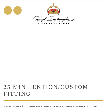
25 MIN LEKTION/CUSTOM
FITTING
En lektion på 25 min med sving, närspel eller puttning. Vi kan