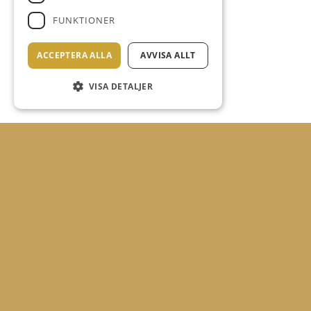
FUNKTIONER
ACCEPTERA ALLA
AVVISA ALLT
VISA DETALJER
A LA CARTE
Meny
Högrevsburgare med cheddarost, lök, krispsallad,
dijonaise & pommes frites – 245kr
Halloumiburgare med cheddarost, lök, krispsallad,
dijonaise & pommes frites – 245kr