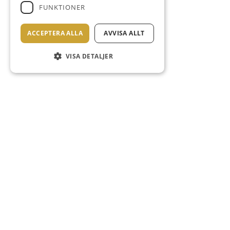
FUNKTIONER
ACCEPTERA ALLA
AVVISA ALLT
VISA DETALJER
LOVÖ BISTRO
Varmt välkomna till Lovö Bistro!
Öppettider
13/4-17/4 – 10,30-14,00
20/4-22/4 – 10,30-14,00
23/4 – 25/4- 08,00-18,00