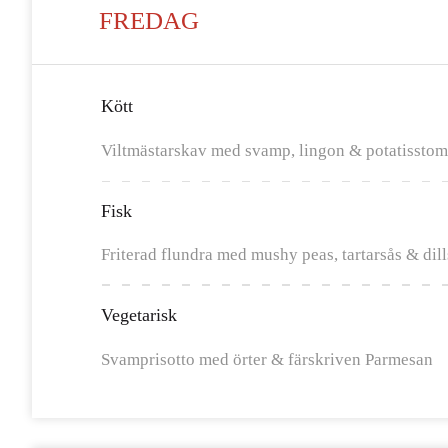
FREDAG
Kött
Viltmästarskav med svamp, lingon & potatissto
Fisk
Friterad flundra med mushy peas, tartarsås & dil
Vegetarisk
Svamprisotto med örter & färskriven Parmesan