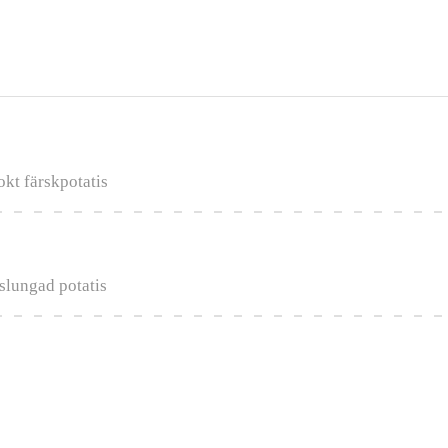
kt färskpotatis
lslungad potatis