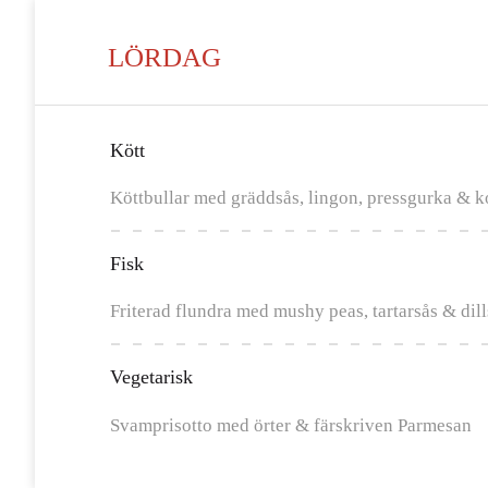
LÖRDAG
Kött
Köttbullar med gräddsås, lingon, pressgurka & ko
Fisk
Friterad flundra med mushy peas, tartarsås & dil
Vegetarisk
Svamprisotto med örter & färskriven Parmesan