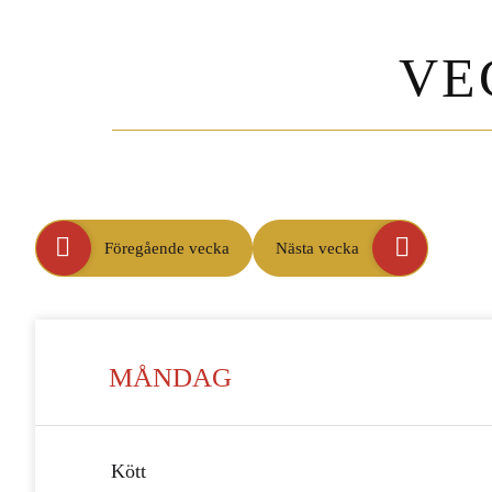
VE
Föregående vecka
Nästa vecka
MÅNDAG
Kött