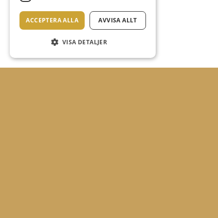
ACCEPTERA ALLA
AVVISA ALLT
VISA DETALJER
BOKA KONFERENS
Konferera i en underbar miljö med naturen utanför
dörren endast 25 min från Stockholm City.
Vårt rum tar 12 personer i styrelsesittning och upp till
30 personer i biosittning.