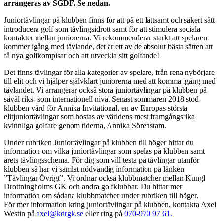
arrangeras av SGDF. Se nedan.
Juniortävlingar på klubben finns för att på ett lättsamt och säkert sätt
introducera golf som tävlingsidrott samt för att stimulera sociala
kontakter mellan juniorerna. Vi rekommenderar starkt att spelaren
kommer igång med tävlande, det är ett av de absolut bästa sätten att
få nya golfkompisar och att utveckla sitt golfande!
Det finns tävlingar för alla kategorier av spelare, från rena nybörjare
till elit och vi hjälper självklart juniorerna med att komma igång med
tävlandet. Vi arrangerar också stora juniortävlingar på klubben på
såväl riks- som internationell nivå. Senast sommaren 2018 stod
klubben värd för Annika Invitational, en av Europas största
elitjuniortävlingar som hostas av världens mest framgångsrika
kvinnliga golfare genom tiderna, Annika Sörenstam.
Under rubriken Juniortävlingar på klubben till höger hittar du
information om vilka juniortävlingar som spelas på klubben samt
årets tävlingsschema. För dig som vill testa på tävlingar utanför
klubben så har vi samlat nödvändig information på länken
”Tävlingar Övrigt”. Vi ordnar också klubbmatcher mellan Kungl
Drottningholms GK och andra golfklubbar. Du hittar mer
information om sådana klubbmatcher under rubriken till höger.
För mer information kring juniortävlingar på klubben, kontakta Axel
Westin på
axel@kdrgk.se
eller ring på
070-970 97 61.