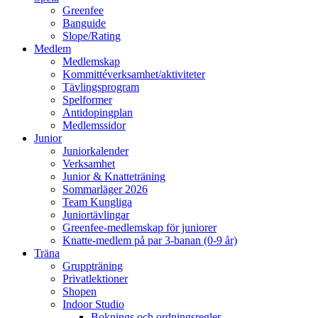
Greenfee
Banguide
Slope/Rating
Medlem
Medlemskap
Kommittéverksamhet/aktiviteter
Tävlingsprogram
Spelformer
Antidopingplan
Medlemssidor
Junior
Juniorkalender
Verksamhet
Junior & Knatteträning
Sommarläger 2026
Team Kungliga
Juniortävlingar
Greenfee-medlemskap för juniorer
Knatte-medlem på par 3-banan (0-9 år)
Träna
Gruppträning
Privatlektioner
Shopen
Indoor Studio
Boknings och ordningsregler