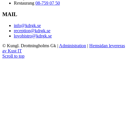
Restaurang
08-759 07 50
MAIL
info@kdrgk.se
reception@kdrgk.se
lovobistro@kdrgk.se
© Kungl. Drottningholms Gk
|
Administration
|
Hemsidan levereras
av Kust IT
Scroll to top