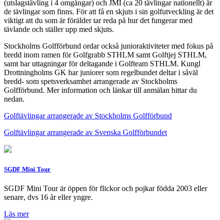
(utslagstävling i 4 omgångar) och JMI (ca 20 tävlingar nationellt) är
de tävlingar som finns. För att få en skjuts i sin golfutveckling är det
viktigt att du som är förälder tar reda på hur det fungerar med
tävlande och ställer upp med skjuts.
Stockholms Golfförbund ordar också junioraktiviteter med fokus på
bredd inom ramen för Golfgrabb STHLM samt Golftjej STHLM,
samt har uttagningar för deltagande i Golfteam STHLM. Kungl
Drottningholms GK har juniorer som regelbundet deltar i såväl
bredd- som spetsverksamhet arrangerade av Stockholms
Golfförbund. Mer information och länkar till anmälan hittar du
nedan.
Golftävlingar arrangerade av Stockholms Golfförbund
Golftävlingar arrangerade av Svenska Golfförbundet
SGDF Mini Tour
SGDF Mini Tour är öppen för flickor och pojkar födda 2003 eller
senare, dvs 16 år eller yngre.
Läs mer