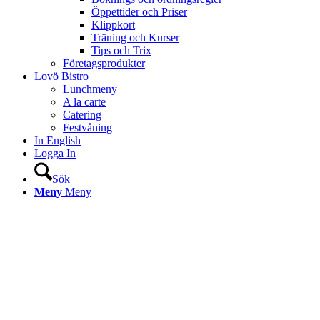
Öppettider och Priser
Klippkort
Träning och Kurser
Tips och Trix
Företagsprodukter
Lovö Bistro
Lunchmeny
A la carte
Catering
Festvåning
In English
Logga In
Sök
Meny
Meny