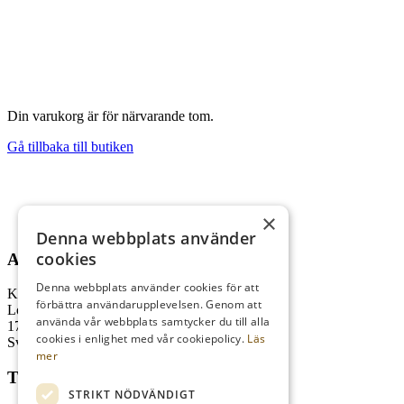
Din varukorg är för närvarande tom.
Gå tillbaka till butiken
×
Denna webbplats använder
cookies
ADRESS
Denna webbplats använder cookies för att
Kungl. Drottningholms GK
förbättra användarupplevelsen. Genom att
Lovö Kyrkallé 1
använda vår webbplats samtycker du till alla
178 93 Drottningholm
cookies i enlighet med vår cookiepolicy.
Läs
Sverige
mer
TELEFON
STRIKT NÖDVÄNDIGT