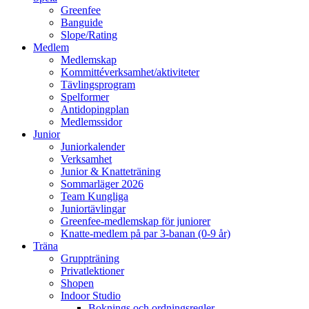
Greenfee
Banguide
Slope/Rating
Medlem
Medlemskap
Kommittéverksamhet/aktiviteter
Tävlingsprogram
Spelformer
Antidopingplan
Medlemssidor
Junior
Juniorkalender
Verksamhet
Junior & Knatteträning
Sommarläger 2026
Team Kungliga
Juniortävlingar
Greenfee-medlemskap för juniorer
Knatte-medlem på par 3-banan (0-9 år)
Träna
Gruppträning
Privatlektioner
Shopen
Indoor Studio
Boknings och ordningsregler