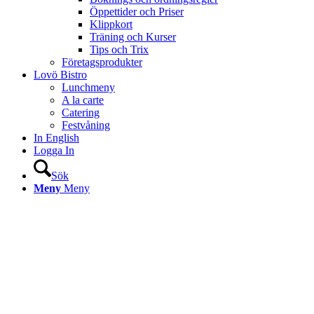
Öppettider och Priser
Klippkort
Träning och Kurser
Tips och Trix
Företagsprodukter
Lovö Bistro
Lunchmeny
A la carte
Catering
Festvåning
In English
Logga In
Sök
Meny
Meny