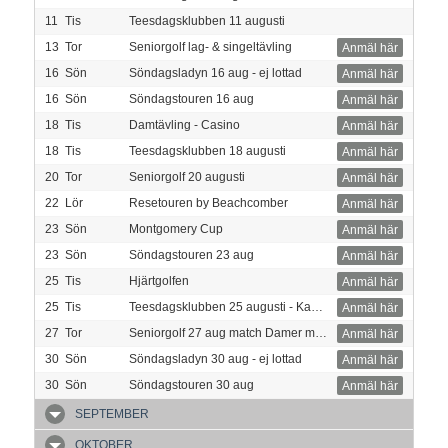
11
Tis
Teesdagsklubben 11 augusti
13
Tor
Seniorgolf lag- & singeltävling
Anmäl här
16
Sön
Söndagsladyn 16 aug - ej lottad
Anmäl här
16
Sön
Söndagstouren 16 aug
Anmäl här
18
Tis
Damtävling - Casino
Anmäl här
18
Tis
Teesdagsklubben 18 augusti
Anmäl här
20
Tor
Seniorgolf 20 augusti
Anmäl här
22
Lör
Resetouren by Beachcomber
Anmäl här
23
Sön
Montgomery Cup
Anmäl här
23
Sön
Söndagstouren 23 aug
Anmäl här
25
Tis
Hjärtgolfen
Anmäl här
25
Tis
Teesdagsklubben 25 augusti - Kanonstart
Anmäl här
27
Tor
Seniorgolf 27 aug match Damer mot Herrar
Anmäl här
30
Sön
Söndagsladyn 30 aug - ej lottad
Anmäl här
30
Sön
Söndagstouren 30 aug
Anmäl här
SEPTEMBER
OKTOBER