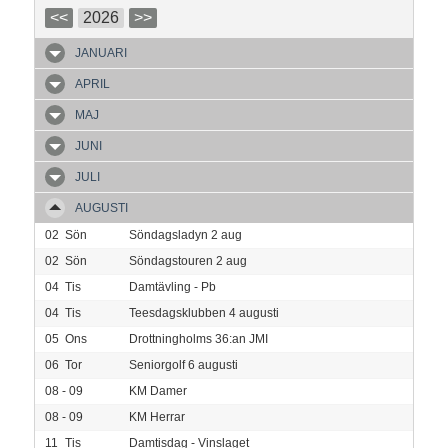
<<
2026
>>
JANUARI
APRIL
MAJ
JUNI
JULI
AUGUSTI
02
Sön
Söndagsladyn 2 aug
02
Sön
Söndagstouren 2 aug
04
Tis
Damtävling - Pb
04
Tis
Teesdagsklubben 4 augusti
05
Ons
Drottningholms 36:an JMI
06
Tor
Seniorgolf 6 augusti
08 - 09
KM Damer
08 - 09
KM Herrar
11
Tis
Damtisdag - Vinslaget