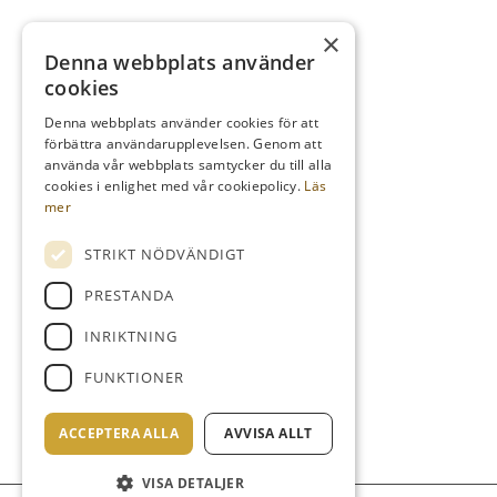
×
Denna webbplats använder
TELEFON
cookies
Kansli
08-759 03 11
Denna webbplats använder cookies för att
förbättra användarupplevelsen. Genom att
Reception
08-759 00 85
använda vår webbplats samtycker du till alla
Restaurang
08-759 07 50
cookies i enlighet med vår cookiepolicy.
Läs
mer
STRIKT NÖDVÄNDIGT
MAIL
PRESTANDA
info@kdrgk.se
INRIKTNING
reception@kdrgk.se
FUNKTIONER
lovobistro@kdrgk.se
ACCEPTERA ALLA
AVVISA ALLT
VISA DETALJER