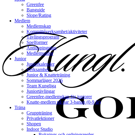
Greenfee
Banguide
Slope/Rating
Medlem
Medlemskap
Kommittéverksamhet/aktiviteter
Tävlingsprogram
Spelformer
Antidopingplan
Medlemssidor
Junior
Juniorkalender
Verksamhet
Junior & Knatteträning
Sommarläger 2026
Team Kungliga
Juniortävlingar
Greenfee-medlemskap för juniorer
Knatte-medlem på par 3-banan (0-9 år)
Träna
Gruppträning
Privatlektioner
Shopen
Indoor Studio
Boknings och ordningsregler