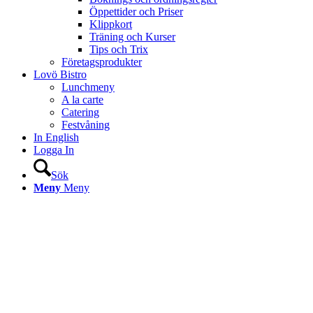
Öppettider och Priser
Klippkort
Träning och Kurser
Tips och Trix
Företagsprodukter
Lovö Bistro
Lunchmeny
A la carte
Catering
Festvåning
In English
Logga In
Sök
Meny
Meny