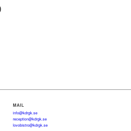
0
MAIL
info@kdrgk.se
reception@kdrgk.se
lovobistro@kdrgk.se