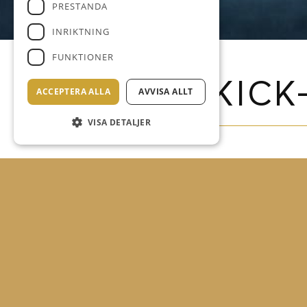
PRESTANDA
INRIKTNING
FUNKTIONER
KICK
ACCEPTERA ALLA
AVVISA ALLT
VISA DETALJER
Rivstarta säson
Få individuella t
Vi kommer hinna 
Tränare: Axel We