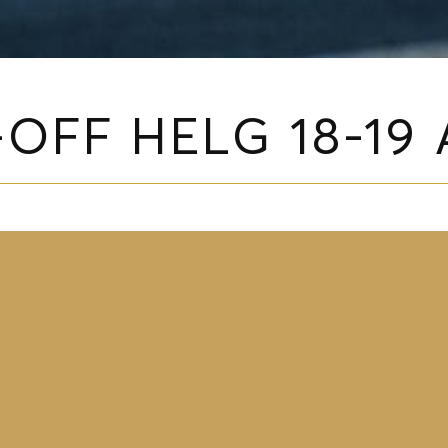
-OFF HELG 18-19 
gen med 3 timmar träning både lördag och söndag
ips samt övningar så att du kan lägga upp träninge
med att gå igenom alla delar utav spelet.
stin