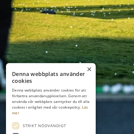
×
Denna webbplats använder
cookies
Denna webbplats använder cookies för att
förbättra användarupplevelsen. Genom att
använda vår webbplats samtycker du till alla
cookies i enlighet med vår cookiepolicy.
Läs
mer
STRIKT NÖDVÄNDIGT