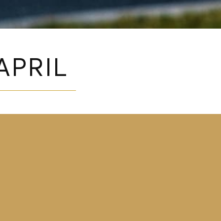
APRIL
!
n på bästa sätt.