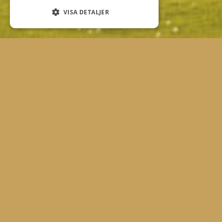
VISA DETALJER
VECKOTRÄNING PÅ
TORSDAGAR
Välkommen på inspirerande och rolig Gruppträning
för alla.
Veckoträning på vardagar i fem veckor med Fredrik.
Du väljer själv vilken tid som passar dig bäst och
anmäler dig till den tiden. Vi är max 10 deltagare per
träningstid. Vi kommer gå igenom både sving,
chippning, pitchning och puttning. Självklart så