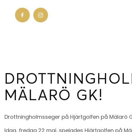
DROTTNINGHOL
MÄLARÖ GK!
Drottningholmsseger på Hjärtgolfen på Mälarö 
Idag, fredag 22 maj, spelades Hjärtgolfen på Mä