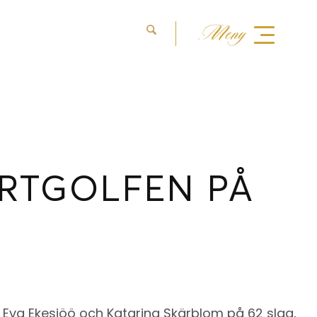
Meny
RTGOLFEN PÅ
e Eva Ekesiöö och Katarina Skärblom på 62 slag,