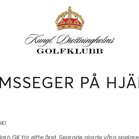
MSSEGER PÅ HJÄ
GK!
larö GK för elfte året. Segrade gjorde våra spelar