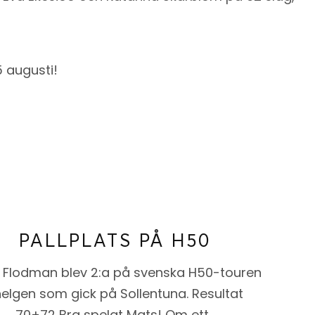
5 augusti!
PALLPLATS PÅ H50
 Flodman blev 2:a på svenska H50-touren
helgen som gick på Sollentuna. Resultat
70+72 Bra spelat Mats! Om ett…