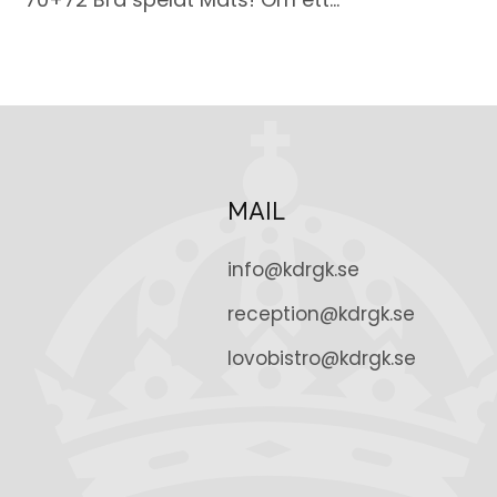
MAIL
info@kdrgk.se
reception@kdrgk.se
lovobistro@kdrgk.se