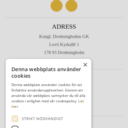
ADRESS
Kungl. Drottningholms GK
Lovö Kyrkallé 1
178 93 Drottningholm
Sverige
×
Denna webbplats använder
cookies
TELEFON
Denna webbplats använder cookies för att
Kansli
08-759 03 11
förbättra användarupplevelsen. Genom att
använda vår webbplats samtycker du till alla
Reception
08-759 00 85
cookies i enlighet med vår cookiepolicy.
Läs
Restaurang
08-759 07 50
mer
STRIKT NÖDVÄNDIGT
MAIL