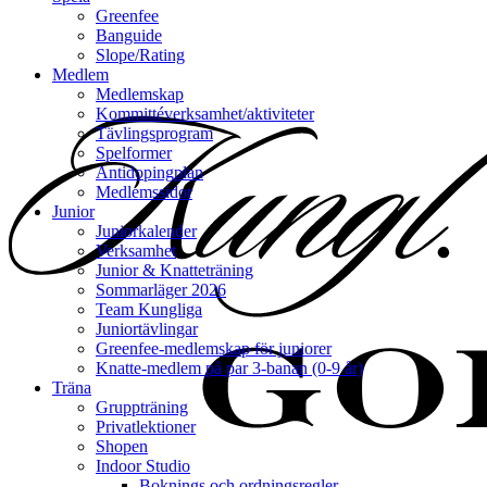
Greenfee
Banguide
Slope/Rating
Medlem
Medlemskap
Kommittéverksamhet/aktiviteter
Tävlingsprogram
Spelformer
Antidopingplan
Medlemssidor
Junior
Juniorkalender
Verksamhet
Junior & Knatteträning
Sommarläger 2026
Team Kungliga
Juniortävlingar
Greenfee-medlemskap för juniorer
Knatte-medlem på par 3-banan (0-9 år)
Träna
Gruppträning
Privatlektioner
Shopen
Indoor Studio
Boknings och ordningsregler