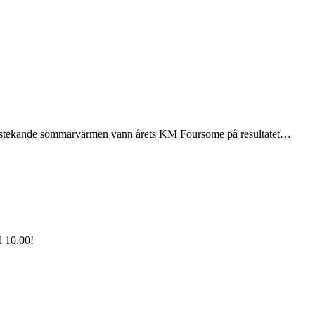
 den stekande sommarvärmen vann årets KM Foursome på resultatet…
l 10.00!