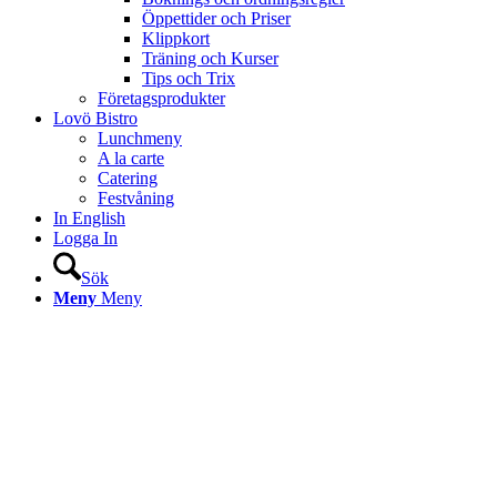
Öppettider och Priser
Klippkort
Träning och Kurser
Tips och Trix
Företagsprodukter
Lovö Bistro
Lunchmeny
A la carte
Catering
Festvåning
In English
Logga In
Sök
Meny
Meny