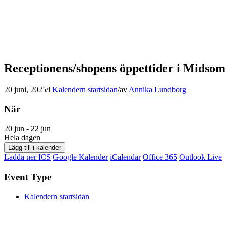
Receptionens/shopens öppettider i Midso
20 juni, 2025
/
i
Kalendern startsidan
/
av
Annika Lundborg
När
20 jun - 22 jun
Hela dagen
Lägg till i kalender
Ladda ner ICS
Google Kalender
iCalendar
Office 365
Outlook Live
Event Type
Kalendern startsidan