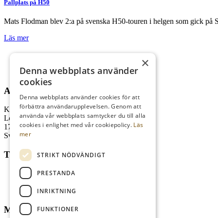
Pallplats på H50
Mats Flodman blev 2:a på svenska H50-touren i helgen som gick på 
Läs mer
×
Denna webbplats använder
cookies
ADRESS
Denna webbplats använder cookies för att
förbättra användarupplevelsen. Genom att
Kungl. Drottningholms GK
använda vår webbplats samtycker du till alla
Lovö Kyrkallé 1
cookies i enlighet med vår cookiepolicy.
Läs
178 93 Drottningholm
mer
Sverige
TELEFON
STRIKT NÖDVÄNDIGT
PRESTANDA
Kansli
08-759 03 11
Reception
08-759 00 85
INRIKTNING
Restaurang
08-759 07 50
MAIL
FUNKTIONER