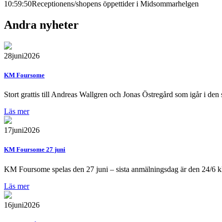
10:59:50
Receptionens/shopens öppettider i Midsommarhelgen
Andra nyheter
28
juni
2026
KM Foursome
Stort grattis till Andreas Wallgren och Jonas Östregård som igår i
Läs mer
17
juni
2026
KM Foursome 27 juni
KM Foursome spelas den 27 juni – sista anmälningsdag är den 24/6 k
Läs mer
16
juni
2026