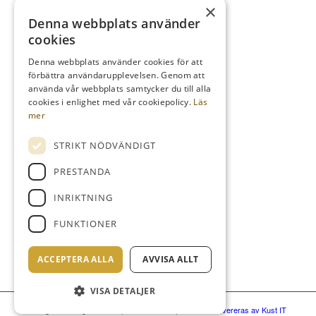
×
Denna webbplats använder
TELEFON
cookies
Kansli
08-759 03 11
Denna webbplats använder cookies för att
förbättra användarupplevelsen. Genom att
Reception
08-759 00 85
använda vår webbplats samtycker du till alla
Restaurang
08-759 07 50
cookies i enlighet med vår cookiepolicy.
Läs
mer
STRIKT NÖDVÄNDIGT
MAIL
PRESTANDA
info@kdrgk.se
INRIKTNING
reception@kdrgk.se
FUNKTIONER
lovobistro@kdrgk.se
ACCEPTERA ALLA
AVVISA ALLT
VISA DETALJER
© Kungl. Drottningholms Gk
|
Administration
|
Hemsidan levereras av Kust IT