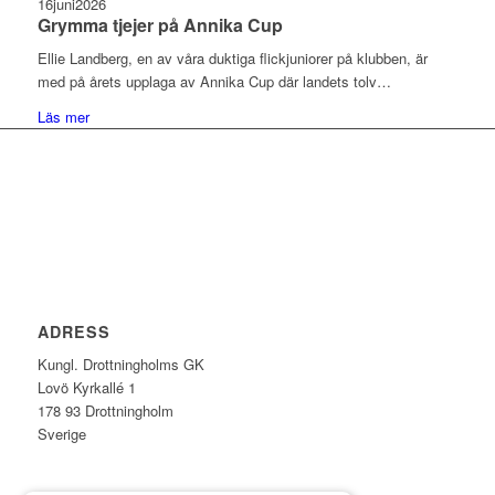
16
juni
2026
Grymma tjejer på Annika Cup
Ellie Landberg, en av våra duktiga flickjuniorer på klubben, är
med på årets upplaga av Annika Cup där landets tolv…
Läs mer
ADRESS
Kungl. Drottningholms GK
Lovö Kyrkallé 1
178 93 Drottningholm
Sverige