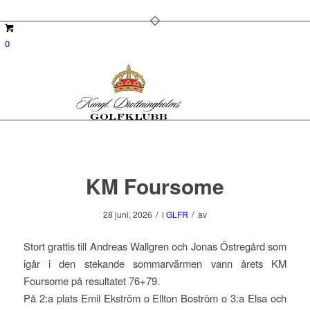
0
KM Foursome
/
/
28 juni, 2026
i
GLFR
av
Stort grattis till Andreas Wallgren och Jonas Östregård som
igår i den stekande sommarvärmen vann årets KM
Foursome på resultatet 76+79.
På 2:a plats Emil Ekström o Ellton Boström o 3:a Elsa och