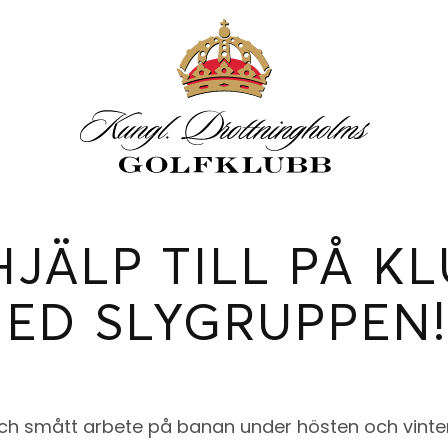
JÄLP TILL PÅ K
ED SLYGRUPPEN!
t och smått arbete på banan under hösten och vin