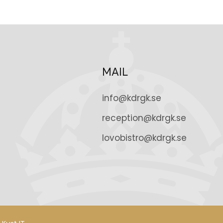
MAIL
info@kdrgk.se
reception@kdrgk.se
lovobistro@kdrgk.se