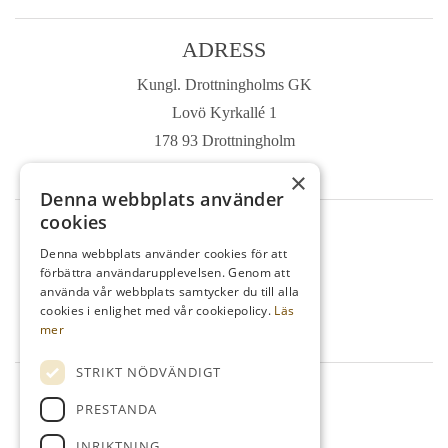
ADRESS
Kungl. Drottningholms GK
Lovö Kyrkallé 1
178 93 Drottningholm
Sverige
×
Denna webbplats använder
cookies
TELEFON
Denna webbplats använder cookies för att
Kansli
08-759 03 11
förbättra användarupplevelsen. Genom att
använda vår webbplats samtycker du till alla
Reception
08-759 00 85
cookies i enlighet med vår cookiepolicy.
Läs
Restaurang
08-759 07 50
mer
STRIKT NÖDVÄNDIGT
MAIL
PRESTANDA
info@kdrgk.se
INRIKTNING