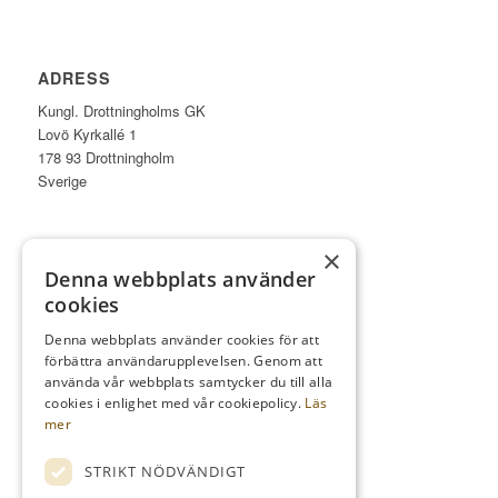
ADRESS
Kungl. Drottningholms GK
Lovö Kyrkallé 1
178 93 Drottningholm
Sverige
×
Denna webbplats använder
TELEFON
cookies
Kansli
08-759 03 11
Denna webbplats använder cookies för att
förbättra användarupplevelsen. Genom att
Reception
08-759 00 85
använda vår webbplats samtycker du till alla
Restaurang
08-759 07 50
cookies i enlighet med vår cookiepolicy.
Läs
mer
STRIKT NÖDVÄNDIGT