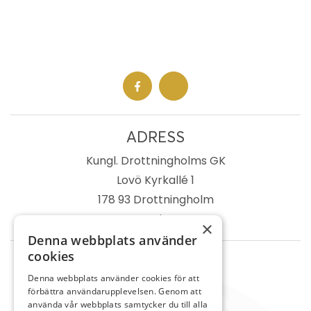
ADRESS
Kungl. Drottningholms GK
Lovö Kyrkallé 1
178 93 Drottningholm
Sverige
×
Denna webbplats använder
cookies
TELEFON
Denna webbplats använder cookies för att
Kansli
08-759 03 11
förbättra användarupplevelsen. Genom att
använda vår webbplats samtycker du till alla
Reception
08-759 00 85