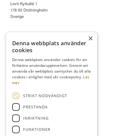
Lovö Kyrkallé 1
178 93 Drottningholm
Sverige
×
Denna webbplats använder
TELEFON
cookies
Kansli
08-759 03 11
Denna webbplats använder cookies för att
förbättra användarupplevelsen. Genom att
Reception
08-759 00 85
använda vår webbplats samtycker du till alla
Restaurang
08-759 07 50
cookies i enlighet med vår cookiepolicy.
Läs
mer
STRIKT NÖDVÄNDIGT
MAIL
PRESTANDA
info@kdrgk.se
INRIKTNING
reception@kdrgk.se
FUNKTIONER
lovobistro@kdrgk.se