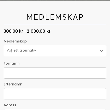
MEDLEMSKAP
300.00
kr
–
2 000.00
kr
Prisintervall:
300.00 kr
Medlemskap
till
2
000.00 kr
Förnamn
Efternamn
Adress