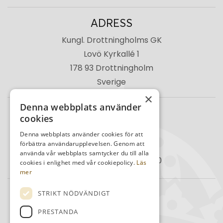
ADRESS
Kungl. Drottningholms GK
Lovö Kyrkallé 1
178 93 Drottningholm
Sverige
×
Denna webbplats använder
TELEFON
cookies
Kansli
08-759 03 11
Denna webbplats använder cookies för att
förbättra användarupplevelsen. Genom att
Reception
08-759 00 85
använda vår webbplats samtycker du till alla
Restaurang
08-759 07 50
cookies i enlighet med vår cookiepolicy.
Läs
mer
MAIL
STRIKT NÖDVÄNDIGT
info@kdrgk.se
PRESTANDA