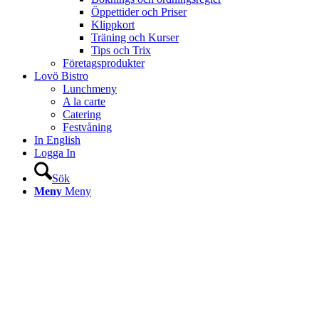
Öppettider och Priser
Klippkort
Träning och Kurser
Tips och Trix
Företagsprodukter
Lovö Bistro
Lunchmeny
A la carte
Catering
Festvåning
In English
Logga In
Sök
Meny
Meny