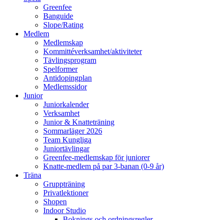
Greenfee
Banguide
Slope/Rating
Medlem
Medlemskap
Kommittéverksamhet/aktiviteter
Tävlingsprogram
Spelformer
Antidopingplan
Medlemssidor
Junior
Juniorkalender
Verksamhet
Junior & Knatteträning
Sommarläger 2026
Team Kungliga
Juniortävlingar
Greenfee-medlemskap för juniorer
Knatte-medlem på par 3-banan (0-9 år)
Träna
Gruppträning
Privatlektioner
Shopen
Indoor Studio
Boknings och ordningsregler