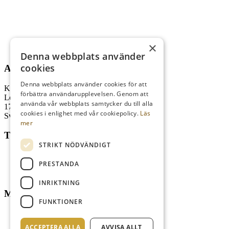
×
Denna webbplats använder
cookies
ADRESS
Denna webbplats använder cookies för att
Kungl. Drottningholms GK
förbättra användarupplevelsen. Genom att
Lovö Kyrkallé 1
använda vår webbplats samtycker du till alla
178 93 Drottningholm
cookies i enlighet med vår cookiepolicy.
Läs
Sverige
mer
TELEFON
STRIKT NÖDVÄNDIGT
Kansli
08-759 03 11
PRESTANDA
Reception
08-759 00 85
Restaurang
08-759 07 50
INRIKTNING
MAIL
FUNKTIONER
info@kdrgk.se
reception@kdrgk.se
ACCEPTERA ALLA
AVVISA ALLT