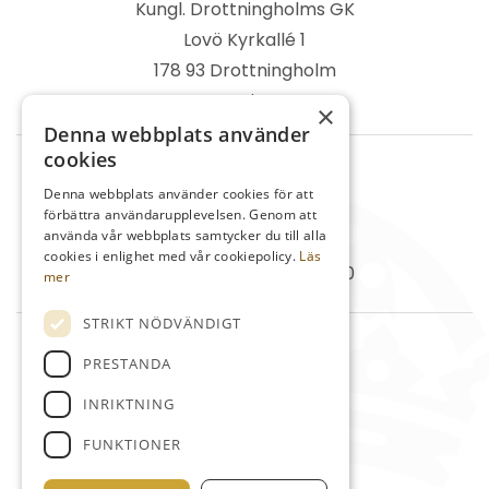
Kungl. Drottningholms GK
Lovö Kyrkallé 1
178 93 Drottningholm
Sverige
×
Denna webbplats använder
cookies
TELEFON
Denna webbplats använder cookies för att
Kansli
08-759 03 11
förbättra användarupplevelsen. Genom att
använda vår webbplats samtycker du till alla
Reception
08-759 00 85
cookies i enlighet med vår cookiepolicy.
Läs
Restaurang
08-759 07 50
mer
STRIKT NÖDVÄNDIGT
MAIL
PRESTANDA
info@kdrgk.se
INRIKTNING
reception@kdrgk.se
FUNKTIONER
lovobistro@kdrgk.se