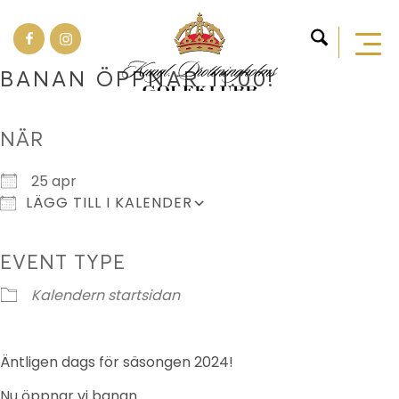
BANAN ÖPPNAR 11.00!
NÄR
Ladda ner ICS
Google Kalender
25 apr
LÄGG TILL I KALENDER
EVENT TYPE
Kalendern startsidan
Äntligen dags för säsongen 2024!
Nu öppnar vi banan.