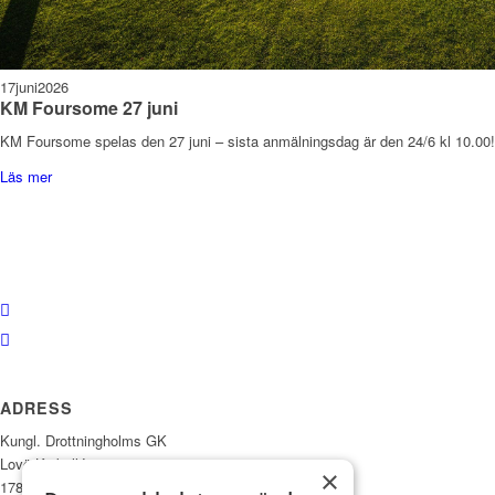
17
juni
2026
KM Foursome 27 juni
KM Foursome spelas den 27 juni – sista anmälningsdag är den 24/6 kl 10.00!
Läs mer
ADRESS
Kungl. Drottningholms GK
Lovö Kyrkallé 1
×
178 93 Drottningholm