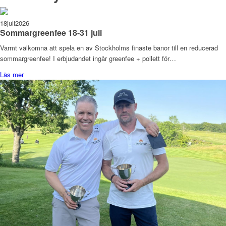
18
juli
2026
Sommargreenfee 18-31 juli
Varmt välkomna att spela en av Stockholms finaste banor till en reducerad
sommargreenfee! I erbjudandet ingår greenfee + pollett för…
Läs mer