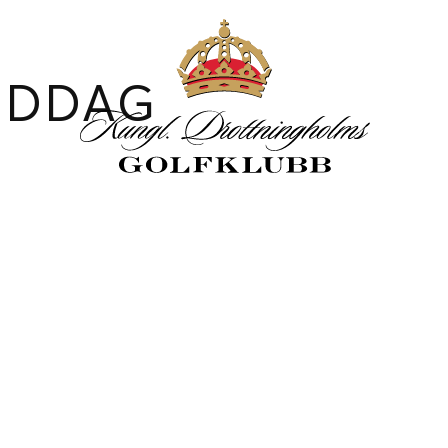
IDDAG
iCalendar
Office 365