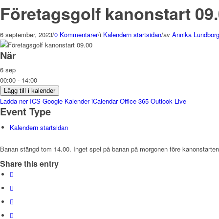
Företagsgolf kanonstart 09
6 september, 2023
/
0 Kommentarer
/
i
Kalendern startsidan
/
av
Annika Lundbor
När
6 sep
00:00 - 14:00
Lägg till i kalender
Ladda ner ICS
Google Kalender
iCalendar
Office 365
Outlook Live
Event Type
Kalendern startsidan
Banan stängd tom 14.00. Inget spel på banan på morgonen före kanonstarten
Share this entry