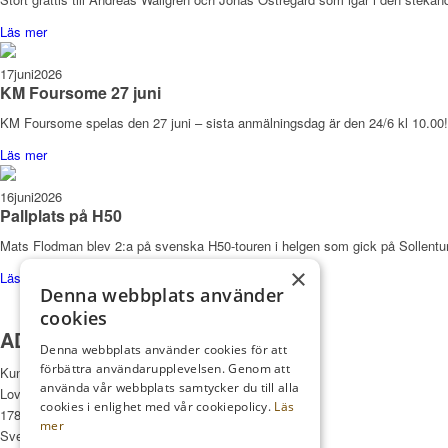
Läs mer
17
juni
2026
KM Foursome 27 juni
KM Foursome spelas den 27 juni – sista anmälningsdag är den 24/6 kl 10.00!
Läs mer
16
juni
2026
Pallplats på H50
Mats Flodman blev 2:a på svenska H50-touren i helgen som gick på Sollent
×
Läs mer
Denna webbplats använder
cookies
ADRESS
Denna webbplats använder cookies för att
förbättra användarupplevelsen. Genom att
Kungl. Drottningholms GK
använda vår webbplats samtycker du till alla
Lovö Kyrkallé 1
cookies i enlighet med vår cookiepolicy.
Läs
178 93 Drottningholm
mer
Sverige