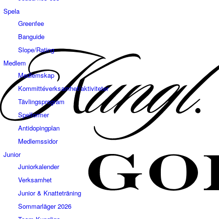
Spela
Greenfee
Banguide
Slope/Rating
Medlem
Medlemskap
Kommittéverksamhet/aktiviteter
Tävlingsprogram
Spelformer
Antidopingplan
Medlemssidor
Junior
Juniorkalender
Verksamhet
Junior & Knatteträning
Sommarläger 2026