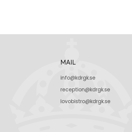
MAIL
info@kdrgk.se
reception@kdrgk.se
lovobistro@kdrgk.se