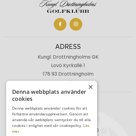
ADRESS
Kungl. Drottningholms GK
Lovö Kyrkallé 1
178 93 Drottningholm
Sverige
×
Denna webbplats använder
cookies
TELEFON
Denna webbplats använder cookies för att
Kansli
08-759 03 11
förbättra användarupplevelsen. Genom att
använda vår webbplats samtycker du till alla
Reception
08-759 00 85
cookies i enlighet med vår cookiepolicy.
Läs
Restaurang
08-759 07 50
mer