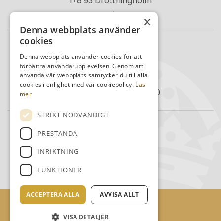
178 93 Drottningholm
Sverige
×
Denna webbplats använder
cookies
TELEFON
Denna webbplats använder cookies för att
Kansli
08-759 03 11
förbättra användarupplevelsen. Genom att
använda vår webbplats samtycker du till alla
Reception
08-759 00 85
cookies i enlighet med vår cookiepolicy.
Läs
Restaurang
08-759 07 50
mer
STRIKT NÖDVÄNDIGT
MAIL
PRESTANDA
info@kdrgk.se
INRIKTNING
reception@kdrgk.se
FUNKTIONER
lovobistro@kdrgk.se
ACCEPTERA ALLA
AVVISA ALLT
© Kungl. Drottningholms Gk
Administration
VISA DETALJER