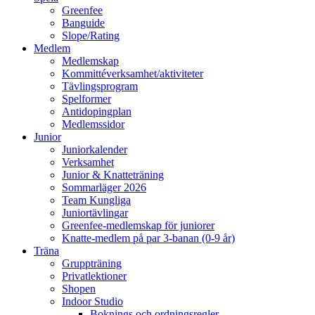
Greenfee
Banguide
Slope/Rating
Medlem
Medlemskap
Kommittéverksamhet/aktiviteter
Tävlingsprogram
Spelformer
Antidopingplan
Medlemssidor
Junior
Juniorkalender
Verksamhet
Junior & Knatteträning
Sommarläger 2026
Team Kungliga
Juniortävlingar
Greenfee-medlemskap för juniorer
Knatte-medlem på par 3-banan (0-9 år)
Träna
Gruppträning
Privatlektioner
Shopen
Indoor Studio
Boknings och ordningsregler