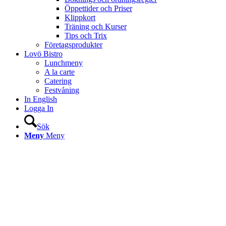
Öppettider och Priser
Klippkort
Träning och Kurser
Tips och Trix
Företagsprodukter
Lovö Bistro
Lunchmeny
A la carte
Catering
Festvåning
In English
Logga In
Sök
Meny
Meny