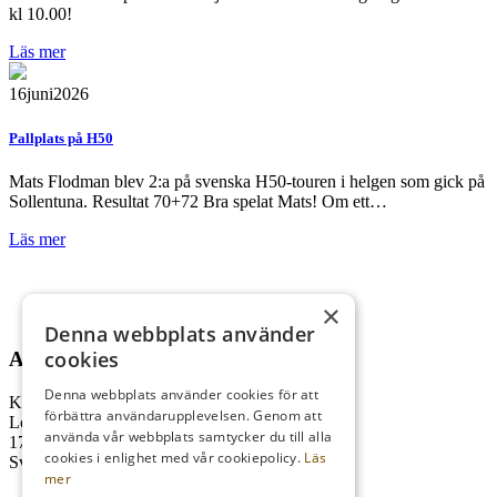
kl 10.00!
Läs mer
16
juni
2026
Pallplats på H50
Mats Flodman blev 2:a på svenska H50-touren i helgen som gick på
Sollentuna. Resultat 70+72 Bra spelat Mats! Om ett…
Läs mer
×
Denna webbplats använder
cookies
ADRESS
Denna webbplats använder cookies för att
Kungl. Drottningholms GK
förbättra användarupplevelsen. Genom att
Lovö Kyrkallé 1
använda vår webbplats samtycker du till alla
178 93 Drottningholm
cookies i enlighet med vår cookiepolicy.
Läs
Sverige
mer