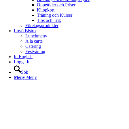
Öppettider och Priser
Klippkort
Träning och Kurser
Tips och Trix
Företagsprodukter
Lovö Bistro
Lunchmeny
A la carte
Catering
Festvåning
In English
Logga In
Sök
Meny
Meny