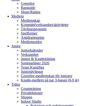
Greenfee
Banguide
Slope/Rating
Medlem
Medlemskap
Kommittéverksamhet/aktiviteter
Tävlingsprogram
Spelformer
Antidopingplan
Medlemssidor
Junior
Juniorkalender
Verksamhet
Junior & Knatteträning
Sommarläger 2026
Team Kungliga
Juniortävlingar
Greenfee-medlemskap för juniorer
Knatte-medlem på par 3-banan (0-9 år)
Träna
Gruppträning
Privatlektioner
Shopen
Indoor Studio
Boknings och ordningsregler