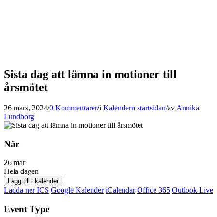
Sista dag att lämna in motioner till
årsmötet
26 mars, 2024
/
0 Kommentarer
/
i
Kalendern startsidan
/
av
Annika
Lundborg
När
26 mar
Hela dagen
Lägg till i kalender
Ladda ner ICS
Google Kalender
iCalendar
Office 365
Outlook Live
Event Type