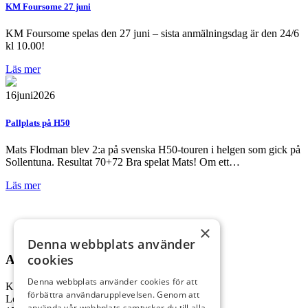
KM Foursome 27 juni
KM Foursome spelas den 27 juni – sista anmälningsdag är den 24/6
kl 10.00!
Läs mer
16
juni
2026
Pallplats på H50
Mats Flodman blev 2:a på svenska H50-touren i helgen som gick på
Sollentuna. Resultat 70+72 Bra spelat Mats! Om ett…
Läs mer
×
Denna webbplats använder
cookies
ADRESS
Denna webbplats använder cookies för att
Kungl. Drottningholms GK
förbättra användarupplevelsen. Genom att
Lovö Kyrkallé 1
använda vår webbplats samtycker du till alla