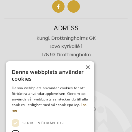
ADRESS
Kungl. Drottningholms GK
Lovö Kyrkallé 1
178 93 Drottningholm
Sverige
×
Denna webbplats använder
cookies
TELEFON
Denna webbplats använder cookies för att
Kansli
08-759 03 11
förbättra användarupplevelsen. Genom att
använda vår webbplats samtycker du till alla
Reception
08-759 00 85
cookies i enlighet med vår cookiepolicy.
Läs
Restaurang
08-759 07 50
mer
STRIKT NÖDVÄNDIGT
MAIL