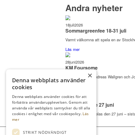
Andra nyheter
18
juli
2026
Sommargreenfee 18-31 juli
Varmt välkomna att spela en av Stockhol
Läs mer
28
juni
2026
KM Foursome
×
Stort grattis till Andreas Wallgren o
Denna webbplats använder
Läs mer
cookies
Denna webbplats använder cookies för att
17
juni
2026
förbättra användarupplevelsen. Genom att
KM Foursome 27 juni
använda vår webbplats samtycker du till alla
KM Foursome spelas den 27 juni – sista
cookies i enlighet med vår cookiepolicy.
Läs
mer
Läs mer
STRIKT NÖDVÄNDIGT