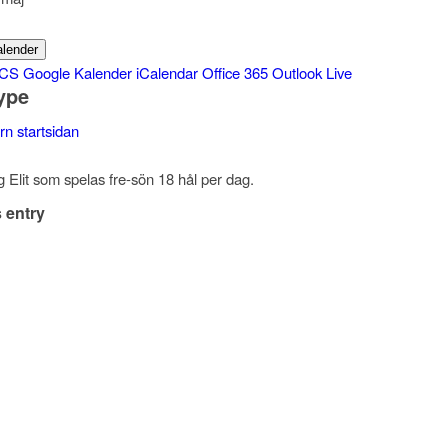
kalender
ICS
Google Kalender
iCalendar
Office 365
Outlook Live
ype
n startsidan
g Elit som spelas fre-sön 18 hål per dag.
 entry