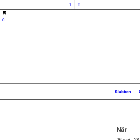
0
Klubben
När
26 maj - 28