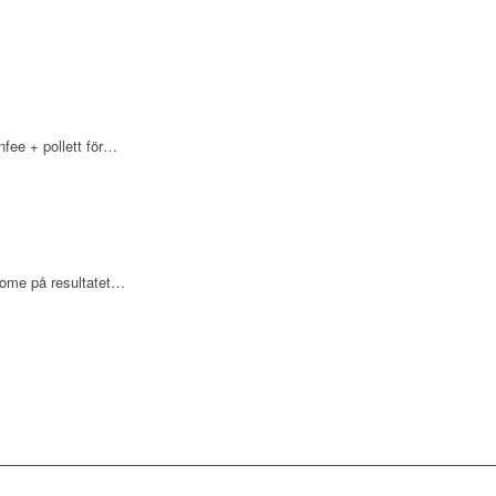
fee + pollett för…
some på resultatet…