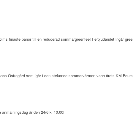
ms finaste banor till en reducerad sommargreenfee! I erbjudandet ingår green
ch Jonas Östregård som igår i den stekande sommarvärmen vann årets KM Four
 anmälningsdag är den 24/6 kl 10.00!