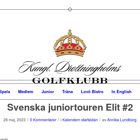
Spela
Medlem
Junior
Träna
Lovö Bistro
In English
Svenska juniortouren Elit #2
/
/
/
26 maj, 2023
0 Kommentarer
i
Kalendern startsidan
av
Annika Lundborg
 maj