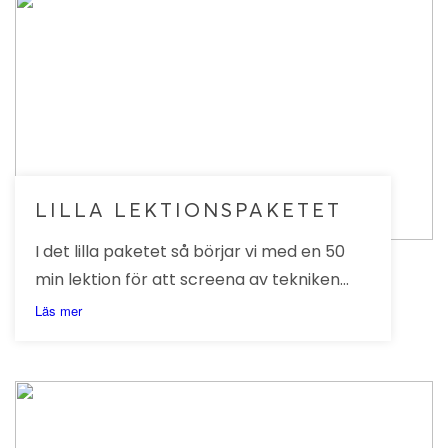
LILLA LEKTIONSPAKETET
I det lilla paketet så börjar vi med en 50
min lektion för att screena av tekniken
och lägga upp en träningsplan.
Läs mer