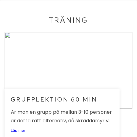
TRÄNING
GRUPPLEKTION 60 MIN
Är man en grupp på mellan 3-10 personer
är detta rätt alternativ, då skräddarsyr vi
en lektion på 60 minuter efter ert
Läs mer