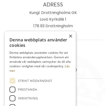
ADRESS
Kungl. Drottningholms GK
Lovö Kyrkallé 1
178 93 Drottningholm
Sverige
×
Denna webbplats använder
cookies
TELEFON
Denna webbplats använder cookies för att
Kansli
08-759 03 11
förbättra användarupplevelsen. Genom att
använda vår webbplats samtycker du till alla
Reception
08-759 00 85
cookies i enlighet med vår cookiepolicy.
Läs
Restaurang
08-759 07 50
mer
STRIKT NÖDVÄNDIGT
MAIL
PRESTANDA
info@kdrgk.se
INRIKTNING
reception@kdrgk.se